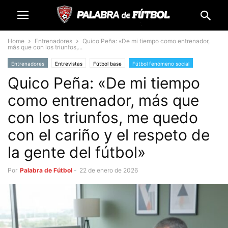
Home
Entrenadores
Quico Peña: «De mi tiempo como entrenador,
más que con los triunfos,...
Entrenadores
Entrevistas
Fútbol base
Fútbol fenómeno social
Quico Peña: «De mi tiempo
Futbolistas
como entrenador, más que
con los triunfos, me quedo
con el cariño y el respeto de
la gente del fútbol»
Por
Palabra de Fútbol
-
22 de enero de 2026