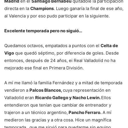
Madrid
en el
Santiago Bernabéu
quitádole la participación
directa en la
Champions
. Luego ganaría la final de ese año,
al Valencia y por eso pudo participar en la siguiente.
Excelente temporada pero no siguió…
Quedamos octavos, empatados a puntos con el
Celta de
Vigo
que quedó séptimo, por diferencia de goles. Desde
entonces, después de 24 años, ei Real Valladolid no ha
mejorado ese final en Primera División.
A mí me llamó la familia Fernández y a mitad de temporada
vendieron a
Palcos Blancos,
cuya representación en
Valladolid eran
Ricardo Gallego y Nacho Lewin.
Ellos
entendieron que tenían que cambiar de entrenador y
trajeron a un técnico argentino,
Pancho Ferraro.
A mí
medieron las gracias y a otra cosa. Hice un magnífica
temporada…que me sirvió para quedarme sin equipo.