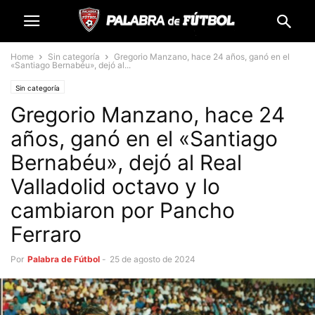
Home
Sin categoría
Gregorio Manzano, hace 24 años, ganó en el
«Santiago Bernabéu», dejó al...
Sin categoría
Gregorio Manzano, hace 24
años, ganó en el «Santiago
Bernabéu», dejó al Real
Valladolid octavo y lo
cambiaron por Pancho
Ferraro
Por
Palabra de Fútbol
-
25 de agosto de 2024