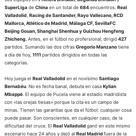
SuperLiga
de
China
en un total de
684
encuentros.
Real
Valladolid
,
Racing de Santander, Rayo Vallecano, RCD
Mallorca, Atlético de Madrid, Málaga CF, SevillaFC
Beijing Gouan, Shanghai Shenhua y Guizhou Hengfeng
Zhicheng.
Antes, en el fútbol no profersional, dirigió
427
partidos. Sumando las dos cifras
Gregorio Manzano
tiene
a día de hoy,
1111
partidos dirigidos en todas las
categorías.
Hoy juega el
Real Valladolid
en el novísimo
Santiago
Bernabéu
. No es fecha banal, debuta en casa
Kylian
Mbappè
. El equipo de Pucela viene al estadio madridista
con «las orejas tiesas» porque la cita es un campo de
minas. Tienen las garantías que da el fútbol: cualquier cosa
puede pasar. Son conscientes, en cualquier caso, de la
dificultad del cruce. El
Real Valladolid
ganó en este mismo
escenario hace 24 años y dejó al
Real Madrid
fuera de la