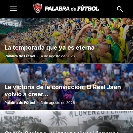
La temporada que ya es eterna
Palabra de Fútbol
-
4 de agosto de 2026
La victoria de la convicción: El Real Jaén
volvió a creer...
Palabra de Fútbol
-
3 de agosto de 2026