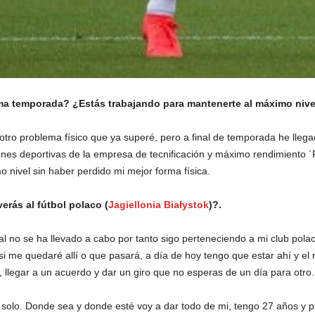
ima temporada? ¿Estás trabajando para mantenerte al máximo niv
 otro problema físico que ya superé, pero a final de temporada he ll
iones deportivas de la empresa de tecnificación y máximo rendimiento
o nivel sin haber perdido mi mejor forma física.
erás al fútbol polaco (
Jagiellonia Białystok
)?.
l no se ha llevado a cabo por tanto sigo perteneciendo a mi club polac
 si me quedaré allí o que pasará, a día de hoy tengo que estar ahí y el 
, llegar a un acuerdo y dar un giro que no esperas de un día para otro.
drá solo. Donde sea y donde esté voy a dar todo de mi, tengo 27 años y 