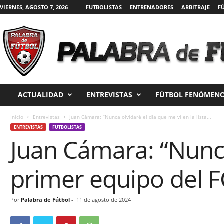
VIERNES, AGOSTO 7, 2026
FUTBOLISTAS
ENTRENADORES
ARBITRAJE
F
P
a
l
a
ACTUALIDAD
ENTREVISTAS
FÚTBOL FENÓMENO
b
r
a
Inicio
Entrevistas
Juan Cámara: “Nunca olvidaré el día que me vi en la lista...
d
ENTREVISTAS
FUTBOLISTAS
Juan Cámara: “Nunca 
e
F
ú
primer equipo del F
t
b
o
Por
Palabra de Fútbol
-
11 de agosto de 2024
l
|
D