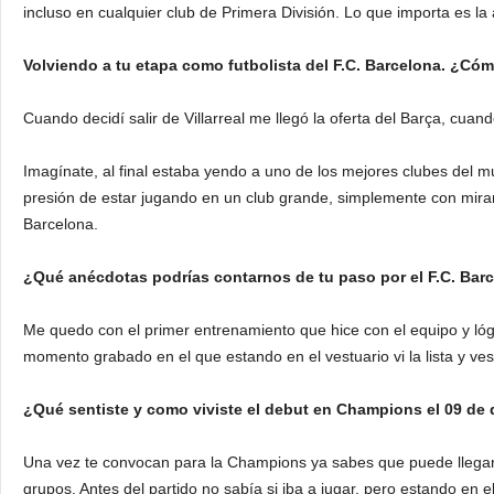
incluso en cualquier club de Primera División. Lo que importa es l
Volviendo a tu etapa como futbolista del F.C. Barcelona. ¿Cóm
Cuando decidí salir de Villarreal me llegó la oferta del Barça, cua
Imagínate, al final estaba yendo a uno de los mejores clubes del mun
presión de estar jugando en un club grande, simplemente con mirar 
Barcelona.
¿Qué anécdotas podrías contarnos de tu paso por el F.C. Bar
Me quedo con el primer entrenamiento que hice con el equipo y lógi
momento grabado en el que estando en el vestuario vi la lista y ve
¿Qué sentiste y como viviste el debut en Champions el 09 de 
Una vez te convocan para la Champions ya sabes que puede llegar 
grupos. Antes del partido no sabía si iba a jugar, pero estando en e