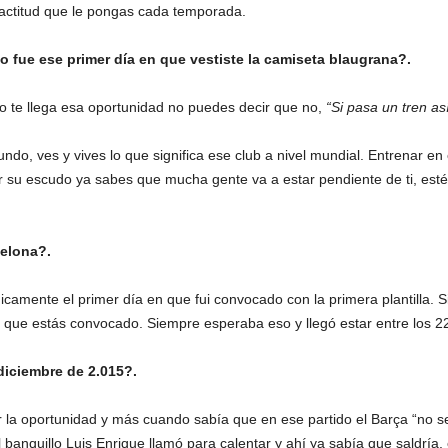
a actitud que le pongas cada temporada.
o fue ese primer día en que vestiste la camiseta blaugrana?.
ndo te llega esa oportunidad no puedes decir que no,
“Si pasa un tren as
do, ves y vives lo que significa ese club a nivel mundial. Entrenar en 
su escudo ya sabes que mucha gente va a estar pendiente de ti, estés 
celona?.
camente el primer día en que fui convocado con la primera plantilla. 
s que estás convocado. Siempre esperaba eso y llegó estar entre los 2
diciembre de 2.015?.
la oportunidad y más cuando sabía que en ese partido el Barça “no se
l banquillo Luis Enrique llamó para calentar y ahí ya sabía que saldría,