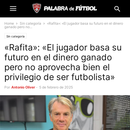
Home
Sin categoría
«Rafita»: «El jugador basa su futuro en el dinero
ganado pero no...
Sin categoría
«Rafita»: «El jugador basa su
futuro en el dinero ganado
pero no aprovecha bien el
privilegio de ser futbolista»
Por
Antonio Oliver
-
5 de febrero de 2025