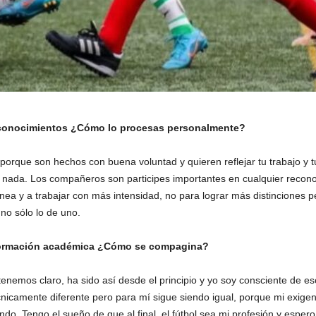
reconocimientos ¿Cómo lo procesas personalmente?
porque son hechos con buena voluntad y quieren reflejar tu trabajo y 
r nada. Los compañeros son participes importantes en cualquier reconoc
nea y a trabajar con más intensidad, no para lograr más distinciones p
no sólo lo de uno.
u formación académica ¿Cómo se compagina?
 tenemos claro, ha sido así desde el principio y yo soy consciente de e
nicamente diferente pero para mí sigue siendo igual, porque mi exige
ndo. Tengo el sueño de que al final, el fútbol sea mi profesión y esp