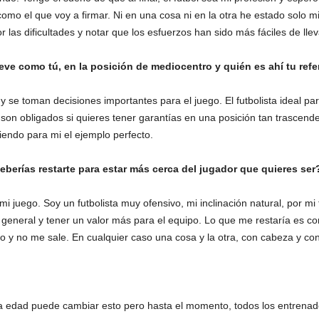
mo el que voy a firmar. Ni en una cosa ni en la otra he estado solo mi 
s dificultades y notar que los esfuerzos han sido más fáciles de llev
ueve como tú, en la posición de mediocentro y quién es ahí tu ref
 se toman decisiones importantes para el juego. El futbolista ideal pa
 son obligados si quieres tener garantías en una posición tan trascenden
siendo para mi el ejemplo perfecto.
deberías restarte para estar más cerca del jugador que quieres ser
i juego. Soy un futbolista muy ofensivo, mi inclinación natural, por mi 
eneral y tener un valor más para el equipo. Lo que me restaría es co
 y no me sale. En cualquier caso una cosa y la otra, con cabeza y con
n la edad puede cambiar esto pero hasta el momento, todos los entre