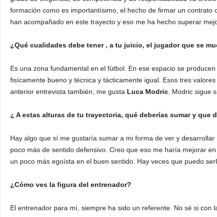
formación como es importantísimo, el hecho de firmar un contrato co
han acompañado en este trayecto y eso me ha hecho superar mejor la
¿Qué cualidades debe tener , a tu juicio, el jugador que se m
Es una zona fundamental en el fútbol. En ese espacio se producen y
fisícamente bueno y técnica y tácticamente igual. Esos tres valores
anterior entrevista también, me gusta
Luca Modric
. Modric sigue 
¿ A estas alturas de tu trayectoria, qué deberías sumar y que 
Hay algo que sí me gustaría sumar a mi forma de ver y desarrollar m
poco más de sentido defensivo. Creo que eso me haría mejorar en g
un poco más egoísta en el buen sentido. Hay veces que puedo serlo
¿Cómo ves la figura del entrenador?
El entrenador para mí, siempre ha sido un referente. No sé si co