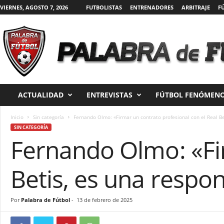
VIERNES, AGOSTO 7, 2026
FUTBOLISTAS
ENTRENADORES
ARBITRAJE
F
P
a
l
a
ACTUALIDAD
ENTREVISTAS
FÚTBOL FENÓMENO
b
r
a
Inicio
Sin categoría
Fernando Olmo: «Firmar un contrato profesional con el Real Bet
d
SIN CATEGORÍA
Fernando Olmo: «Fir
e
F
ú
Betis, es una respon
t
b
o
Por
Palabra de Fútbol
-
13 de febrero de 2025
l
|
D