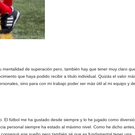
tu mentalidad de superación pero, también hay que tener muy claro que
imiento que haya podido recibir a título individual. Quizás el valor má
ersonales, sino para con mi trabajo poder ser más útil al mi equipo y 
so. El fútbol me ha gustado desde siempre y lo he jugado como diversió
ncia personal siempre ha estado al máximo nivel. Como he dicho antes,
ero conseguir ese sueño pero también sé que es fundamental tener una