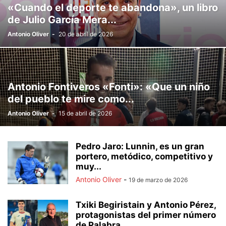
«Cuando el deporte te abandona», un libro
de Julio García Mera...
Antonio Oliver
-
20 de abril de 2026
Antonio Fontiveros «Fonti»: «Que un niño
del pueblo te mire como...
Antonio Oliver
-
15 de abril de 2026
Pedro Jaro: Lunnin, es un gran
portero, metódico, competitivo y
muy...
Antonio Oliver
-
19 de marzo de 2026
Txiki Begiristain y Antonio Pérez,
protagonistas del primer número
de Palabra...