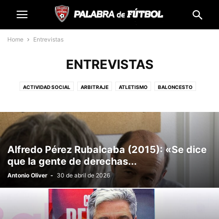
Home
Entrevistas
ENTREVISTAS
ACTIVIDAD SOCIAL
ARBITRAJE
ATLETISMO
BALONCESTO
DESTACADOS
DIRECCIÓN DEPORTIVA
ENTRENADORAS
ENTRENADORES
ENTREVISTAS
FÚTBOL BASE
FÚTBOL FENÓMENO SOCIAL
FÚTBOL SALA
FUTBOLISTAS
MOTOR
OPINIÓN
POLIDEPORTIVO
PREMIOS PALABRA DE FÚTBOL
Alfredo Pérez Rubalcaba (2015): «Se dice
SIN CATEGORÍA
que la gente de derechas...
Antonio Oliver
-
30 de abril de 2026