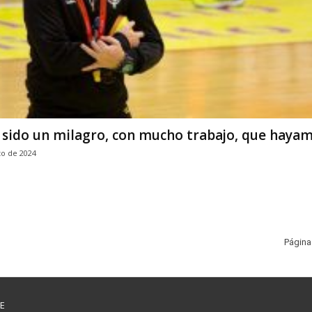
 sido un milagro, con mucho trabajo, que hayamo
to de 2024
Página
E