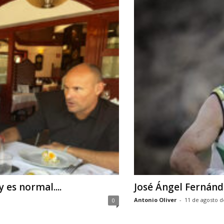
 es normal....
José Ángel Fernánd
Antonio Oliver
-
11 de agosto d
0