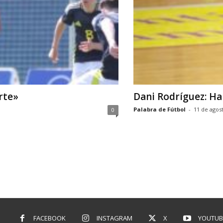
rte»
Dani Rodríguez: Ha
Palabra de Fútbol
-
11 de agos
0
FACEBOOK
INSTAGRAM
X
YOUTUB