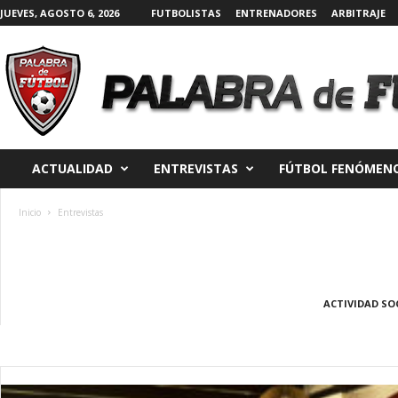
JUEVES, AGOSTO 6, 2026
FUTBOLISTAS
ENTRENADORES
ARBITRAJE
P
a
l
a
ACTUALIDAD
ENTREVISTAS
FÚTBOL FENÓMENO
b
r
a
Inicio
Entrevistas
d
e
F
ú
t
ACTIVIDAD SO
b
o
l
|
D