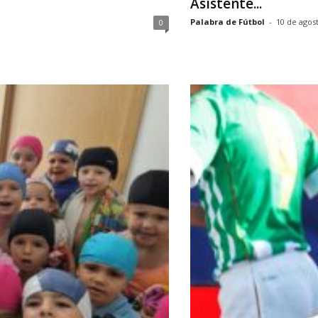
Asistente...
Palabra de Fútbol
-
10 de agos
0