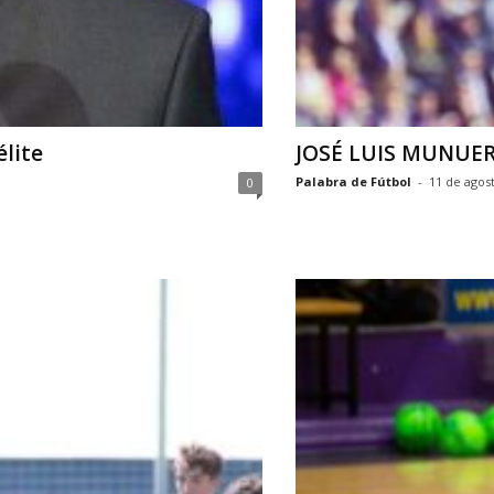
élite
JOSÉ LUIS MUNUERA
Palabra de Fútbol
-
11 de agos
0