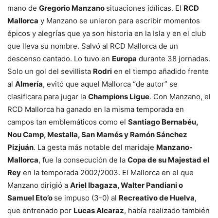
mano de
Gregorio Manzano
situaciones idílicas. El
RCD
Mallorca
y Manzano se unieron para escribir momentos
épicos y alegrías que ya son historia en la Isla y en el club
que lleva su nombre. Salvó al RCD Mallorca de un
descenso cantado. Lo tuvo en
Europa
durante 38 jornadas.
Solo un gol del sevillista
Rodri
en el tiempo añadido frente
al
Almería
, evitó que aquel Mallorca “de autor” se
clasificara para jugar la
Champions Ligue
. Con Manzano, el
RCD Mallorca ha ganado en la misma temporada en
campos tan emblemáticos como el
Santiago Bernabéu,
Nou Camp, Mestalla, San Mamés y Ramón Sánchez
Pizjuán
. La gesta más notable del maridaje
Manzano-
Mallorca
, fue la consecución de la
Copa de su Majestad el
Rey
en la temporada 2002/2003. El Mallorca en el que
Manzano dirigió a
Ariel Ibagaza, Walter Pandiani o
Samuel Eto’o
se impuso (3-0) al
Recreativo de Huelva
,
que entrenado por
Lucas Alcaraz
, había realizado también