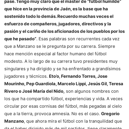
pase. Tengo muy claro que el máster de “fútbol humilde”
que hice en la provincia de Jaén, es la base que ha
sostenido todo lo demás. Recuerdo muchas veces el
esfuerzo de compañeros, jugadores, directivos y la
pasión y el cariño de los aficionados de los pueblos por los
que he pasado”
. Esas palabras son recurrentes cada vez
que a Manzano se le pregunta por su carrera. Siempre
hace mención especial al factor humano del fútbol
modesto. A lo largo de su carrera tuvo presidentes muy
singulares y ha dirigido y se ha enfrentado a grandísimos
jugadores y técnicos.
Eto’o, Fernando Torres, Jose
Mourinho, Pep Guardiola, Marcelo Lippi, Jesús Gil, Teresa
Rivero o José María del Nido,
son algunos nombres con
los que ha compartido fútbol, experiencias y vida. A veces
circular por esas cornisas del fútbol, más pegadas al cielo
que a la tierra, provoca amnesia. No es el caso.
Gregorio
Manzano
, que ahora mira el fútbol con la tranquilidad que
da el haber dirigido más de mil partidos
,
tiene claramente