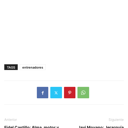
TAGS
entrenadores
Anterior
Siguiente
Fidel Castillo: Alma, motor y
Javi Moyano: Jerarquía