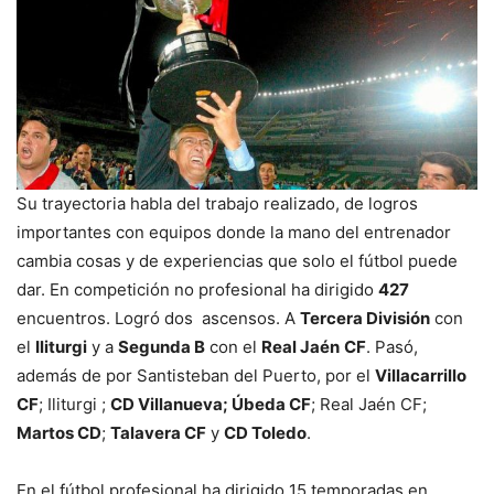
Su trayectoria habla del trabajo realizado, de logros
importantes con equipos donde la mano del entrenador
cambia cosas y de experiencias que solo el fútbol puede
dar. En competición no profesional ha dirigido
427
encuentros. Logró dos ascensos. A
Tercera División
con
el
Iliturgi
y a
Segunda B
con el
Real Jaén
CF
. Pasó,
además de por Santisteban del Puerto, por el
Villacarrillo
CF
; Iliturgi ;
CD Villanueva; Úbeda CF
; Real Jaén CF;
Martos CD
;
Talavera CF
y
CD Toledo
.
En el fútbol profesional ha dirigido 15 temporadas en