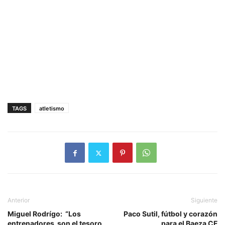
TAGS
atletismo
Anterior
Siguiente
Miguel Rodrígo: “Los
Paco Sutil, fútbol y corazón
entrenadores son el tesoro
para el Baeza CF