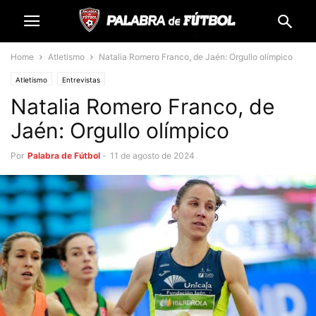
Home
Atletismo
Natalia Romero Franco, de Jaén: Orgullo olímpico
Atletismo
Entrevistas
Natalia Romero Franco, de
Jaén: Orgullo olímpico
Por
Palabra de Fútbol
-
11 de agosto de 2024