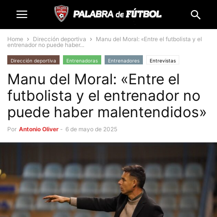
Home
Dirección deportiva
Manu del Moral: «Entre el futbolista y el
entrenador no puede haber...
Dirección deportiva
Entrenadoras
Entrenadores
Entrevistas
Manu del Moral: «Entre el
Fútbol base
Futbolistas
futbolista y el entrenador no
puede haber malentendidos»
Por
Antonio Oliver
-
6 de mayo de 2025