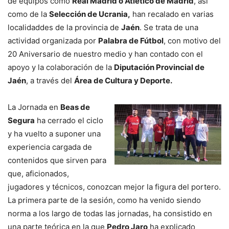
de equipos como
Real Madrid o Atlético de Madrid
, asi
como de la
Selección de Ucrania,
han recalado en varias
localidaddes de la provincia de
Jaén
. Se trata de una
actividad organizada por
Palabra de Fútbol
, con motivo del
20 Aniversario de nuestro medio y han contado con el
apoyo y la colaboración de la
Diputación Provincial de
Jaén
, a través del
Área de Cultura y Deporte.
La Jornada en
Beas de
Segura
ha cerrado el ciclo
y ha vuelto a suponer una
experiencia cargada de
contenidos que sirven para
que, aficionados,
jugadores y técnicos, conozcan mejor la figura del portero.
La primera parte de la sesión, como ha venido siendo
norma a los largo de todas las jornadas, ha consistido en
una parte teórica en la que
Pedro Jaro
ha explicado