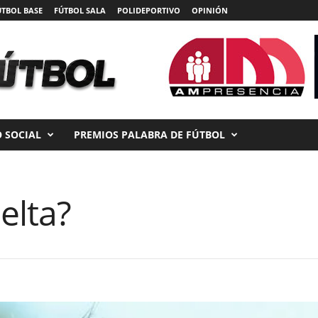
ÚTBOL BASE
FÚTBOL SALA
POLIDEPORTIVO
OPINIÓN
 SOCIAL
PREMIOS PALABRA DE FÚTBOL
elta?