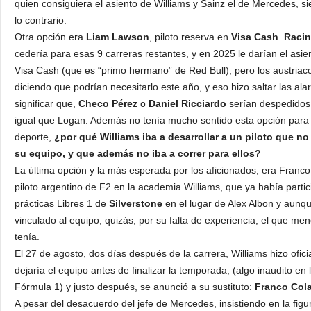
quien consiguiera el asiento de Williams y Sainz el de Mercedes, sie
lo contrario.
Otra opción era
Liam Lawson
, piloto reserva en
Visa Cash
.
Racin
cedería para esas 9 carreras restantes, y en 2025 le darían el asi
Visa Cash (que es “primo hermano” de Red Bull), pero los austria
diciendo que podrían necesitarlo este año, y eso hizo saltar las al
significar que,
Checo Pérez
o
Daniel Ricciardo
serían despedidos a
igual que Logan. Además no tenía mucho sentido esta opción para 
deporte,
¿por qué Williams iba a desarrollar a un piloto que n
su equipo, y que además no iba a correr para ellos?
La última opción y la más esperada por los aficionados, era Franco
piloto argentino de F2 en la academia Williams, que ya había partic
prácticas Libres 1 de
Silverstone
en el lugar de Alex Albon y aunqu
vinculado al equipo, quizás, por su falta de experiencia, el que men
tenía.
El 27 de agosto, dos días después de la carrera, Williams hizo ofic
dejaría el equipo antes de finalizar la temporada, (algo inaudito en l
Fórmula 1) y justo después, se anunció a su sustituto:
Franco Cola
A pesar del desacuerdo del jefe de Mercedes, insistiendo en la figu