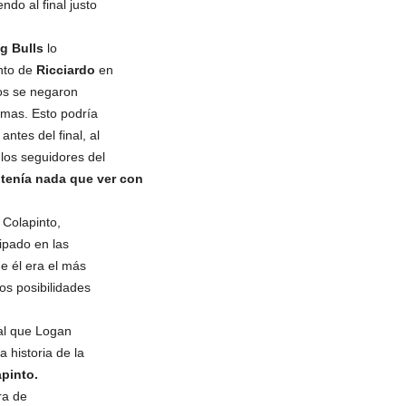
ndo al final justo
g Bulls
lo
ento de
Ricciardo
en
cos se negaron
armas. Esto podría
ntes del final, al
los seguidores del
o tenía nada que ver con
 Colapinto,
ipado en las
e él era el más
os posibilidades
ial que Logan
a historia de la
pinto.
ra de