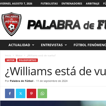
VIERNES, AGOSTO 7, 2026
FUTBOLISTAS
ENTRENADORES
ARBITRAJE
F
P
a
l
a
ACTUALIDAD
ENTREVISTAS
FÚTBOL FENÓMENO
b
r
a
Inicio
Motor
¿Williams está de vuelta?
d
MOTOR
POLIDEPORTIVO
¿Williams está de vu
e
F
ú
t
Por
Palabra de Fútbol
-
11 de septiembre de 2024
b
o
l
|
D