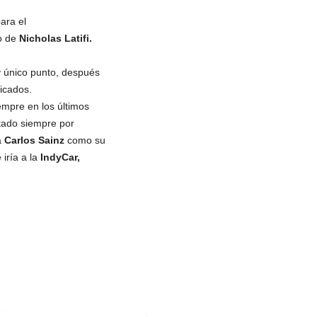
para el
o de
Nicholas Latifi.
y único punto, después
ficados.
mpre en los últimos
tado siempre por
a
Carlos Sainz
como su
iría a la
IndyCar,