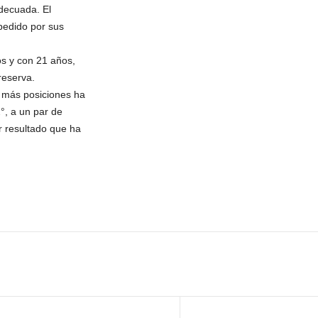
adecuada. El
pedido por sus
os y con 21 años,
reserva.
ue más posiciones ha
°, a un par de
r resultado que ha