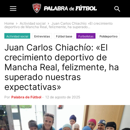
Home
Actividad social
Juan Carlos Chiachío: «El crecimiento
deportivo de Mancha Real, felizmente, ha superado...
Actividad social
Entrevistas
Fútbol base
Futbolistas
Polideportivo
Juan Carlos Chiachío: «El
crecimiento deportivo de
Mancha Real, felizmente, ha
superado nuestras
expectativas»
Por
Palabra de Fútbol
-
12 de agosto de 2025