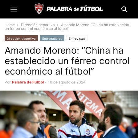
Home
Dirección deportiva
Amando Moreno: “China ha establecido
un férreo control económico al fútbol”
Dirección deportiva
Entrenadores
Entrevistas
Amando Moreno: “China ha
establecido un férreo control
económico al fútbol”
Por
Palabra de Fútbol
-
10 de agosto de 2024