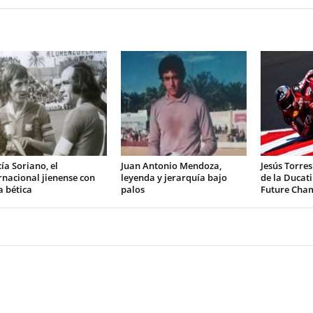
ía Soriano, el
Juan Antonio Mendoza,
Jesús Torres
rnacional jienense con
leyenda y jerarquía bajo
de la Ducat
 bética
palos
Future Cha