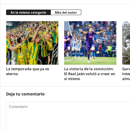
En la misma categoría
Más del autor
La temporada que ya es
La victoria de la convicción:
Garc
eterna
El Real Jaén volvió a creer en
inte
sí mismo
alma
Deja tu comentario