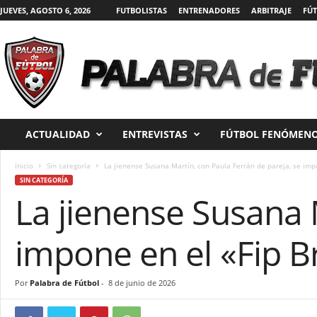
JUEVES, AGOSTO 6, 2026
FUTBOLISTAS
ENTRENADORES
ARBITRAJE
FÚT
P
a
l
a
ACTUALIDAD
ENTREVISTAS
FÚTBOL FENÓMENO
b
r
a
Inicio
Sin categoría
La jienense Susana Martín, con Paula Ferrán de pareja, se imp
d
SIN CATEGORÍA
La jienense Susana 
e
F
ú
impone en el «Fip 
t
b
o
Por
Palabra de Fútbol
-
8 de junio de 2026
l
|
D