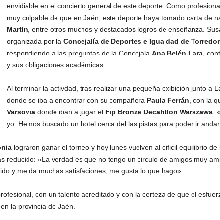
envidiable en el concierto general de este deporte. Como profesiona
muy culpable de que en Jaén, este deporte haya tomado carta de na
Martín
, entre otros muchos y destacados logros de enseñanza. Susa
organizada por la
Concejalía de Deportes e Igualdad de Torredo
respondiendo a las preguntas de la Concejala
Ana Belén Lara
, con
y sus obligaciones académicas.
Al terminar la activdad, tras realizar una pequeña exibición junto a
donde se iba a encontrar con su compañera
Paula Ferrán
, con la 
Varsovia
donde iban a jugar el
Fip Bronze Decahtlon Warszawa
: 
yo. Hemos buscado un hotel cerca del las pistas para poder ir and
onia
lograron ganar el torneo y hoy lunes vuelven al dificil equilibrio de
s reducido: «La verdad es que no tengo un circulo de amigos muy amp
gido y me da muchas satisfaciones, me gusta lo que hago».
profesional, con un talento acreditado y con la certeza de que el esfu
l en la provincia de Jaén.