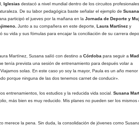
l,
Iglesias
destacó a nivel mundial dentro de los circuitos profesionales
turaleza. De su labor pedagógica baste señalar el ejemplo de
Susana
na participó el jueves por la mañana en la
Jornada de Deporte y Muj
njimeno.
Junto a su compañera en este deporte,
Laura Martínez
y
tó su vida y sus fómulas para encajar la conciliación de su carrera depo
 Laura Martínez, Susana salíó con destino a
Córdoba
para seguir a
Mad
que tenía prevista una sesión de entrenamiento para después volar a
«Viajamos solas. En este caso yo soy la mayor, Paula es un año menor
ando porque ninguna de las dos tenemos carnet de conducir».
 los entrenamientos, los estudios y la reducida vida social.
Susana Mart
lio, más bien es muy reducido. Mis planes no pueden ser los mismos 
erzo merece la pena. Sin duda, la consolidación de jóvenes como Susan