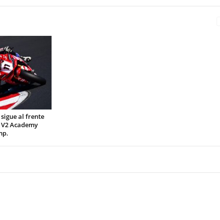
 sigue al frente
i V2 Academy
mp.