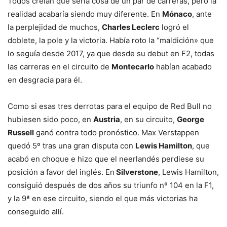
Todos creían que sería cosa de un par de carreras, pero la
realidad acabaría siendo muy diferente. En
Mónaco
, ante
la perplejidad de muchos,
Charles Leclerc
logró el
doblete, la pole y la victoria. Había roto la “maldición» que
lo seguía desde 2017, ya que desde su debut en F2, todas
las carreras en el circuito de
Montecarlo
habían acabado
en desgracia para él.
Como si esas tres derrotas para el equipo de Red Bull no
hubiesen sido poco, en
Austria
, en su circuito,
George
Russell
ganó contra todo pronóstico. Max Verstappen
quedó 5º tras una gran disputa con
Lewis Hamilton
, que
acabó en choque e hizo que el neerlandés perdiese su
posición a favor del inglés. En
Silverstone
, Lewis Hamilton,
consiguió después de dos años su triunfo nº 104 en la F1,
y la 9ª en ese circuito, siendo el que más victorias ha
conseguido allí.