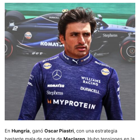
En
Hungría
, ganó
Oscar Piastri
, con una estrategia
bastante mala de parte de
Maclaren.
Hubo tensiones en la