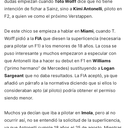
dudas empiezan cuando
Toto Wolff
dice que no tiene
intención de fichar a Sainz, sino a
Kimi Antonelli
, piloto en
F2, a quien ve como el próximo Verstappen.
De este chico se empieza a hablar en
Miami
, cuando T.
Wolff pidió a la
FIA
que diesen la superlicencia (necesaria
para pilotar un F1) a los menores de 18 años. La cosa se
puso interesante y muchos empezaron a especular con
que Antonelli iba a hacer su debut en F1 en
Williams
(“primo hermano” de Mercedes) sustituyendo a
Logan
Sargeant
que no daba resultados. La FIA aceptó, ya que
añadió un párrafo a la normativa diciendo que si ellos lo
consideraban apto (al piloto) podría obtener el permiso
siendo menor.
Muchos ya decían que iba a pilotar en
Imola
, pero al no
ocurrir así, no se entendió la solicitud de la superlicencia,
ya que Antonelli cumple 18 años el 25 de agosto. Mientras,