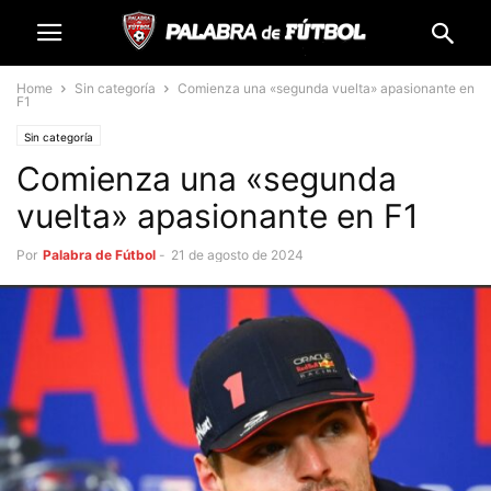
Home
Sin categoría
Comienza una «segunda vuelta» apasionante en
F1
Sin categoría
Comienza una «segunda
vuelta» apasionante en F1
Por
Palabra de Fútbol
-
21 de agosto de 2024