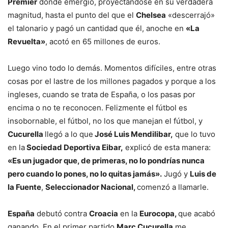
Premier
donde emergió, proyectándose en su verdadera
magnitud, hasta el punto del que el
Chelsea
«descerrajó»
el talonario y pagó un cantidad que él, anoche en
«La
Revuelta»
, acotó en 65 millones de euros.
Luego vino todo lo demás. Momentos difíciles, entre otras
cosas por el lastre de los millones pagados y porque a los
ingleses, cuando se trata de España, o los pasas por
encima o no te reconocen. Felizmente el fútbol es
insobornable, el fútbol, no los que manejan el fútbol, y
Cucurella
llegó a lo que
José Luis Mendilibar,
que lo tuvo
en la
Sociedad Deportiva Eibar,
explicó de esta manera:
«Es un jugador que, de primeras, no lo pondrías nunca
pero cuando lo pones, no lo quitas jamás».
Jugó y
Luis de
la Fuente
,
Seleccionador Nacional,
comenzó a llamarle.
España
debutó contra
Croacia
en la
Eurocopa,
que acabó
ganando. En el primer partido
Marc Cucurella
me