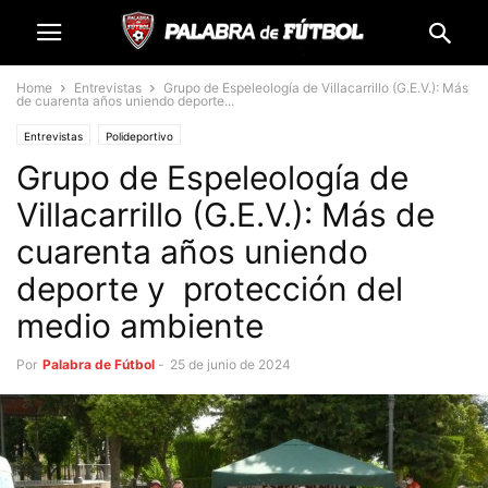
Home
Entrevistas
Grupo de Espeleología de Villacarrillo (G.E.V.): Más
de cuarenta años uniendo deporte...
Entrevistas
Polideportivo
Grupo de Espeleología de
Villacarrillo (G.E.V.): Más de
cuarenta años uniendo
deporte y protección del
medio ambiente
Por
Palabra de Fútbol
-
25 de junio de 2024