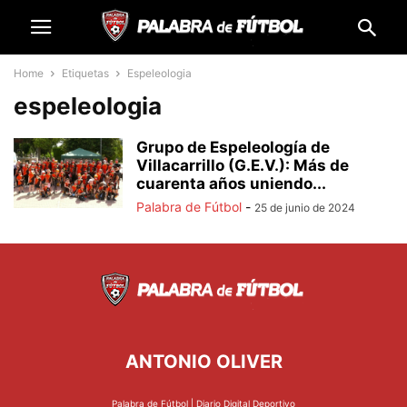
Home
Etiquetas
Espeleologia
espeleologia
Grupo de Espeleología de
Villacarrillo (G.E.V.): Más de
cuarenta años uniendo...
Palabra de Fútbol
-
25 de junio de 2024
ANTONIO OLIVER
Palabra de Fútbol | Diario Digital Deportivo