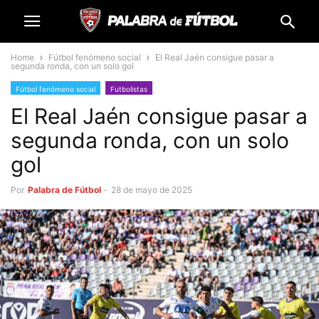
Home
Fútbol fenómeno social
El Real Jaén consigue pasar a
segunda ronda, con un solo gol
Fútbol fenómeno social
Futbolistas
El Real Jaén consigue pasar a
segunda ronda, con un solo
gol
Por
Palabra de Fútbol
-
28 de mayo de 2025