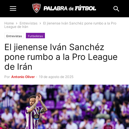
Home
Entrevistas
El jienense Iván Sanchéz pone rumbo a la Pro
League de Irán
Entrevistas
Futbolistas
El jienense Iván Sanchéz
pone rumbo a la Pro League
de Irán
Por
Antonio Oliver
-
19 de agosto de 2025