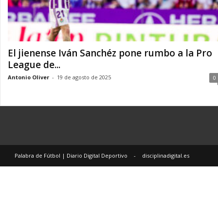
i
a
r
i
o
El jienense Iván Sanchéz pone rumbo a la Pro
D
League de...
i
Antonio Oliver
-
19 de agosto de 2025
0
g
i
t
a
l
D
e
p
Palabra de Fútbol | Diario Digital Deportivo
-
disciplinadigital.es
o
r
t
i
v
o