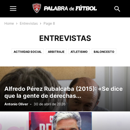
Home
Entrevistas
Page 8
ENTREVISTAS
ACTIVIDAD SOCIAL
ARBITRAJE
ATLETISMO
BALONCESTO
DESTACADOS
DIRECCIÓN DEPORTIVA
ENTRENADORAS
ENTRENADORES
ENTREVISTAS
FÚTBOL BASE
FÚTBOL FENÓMENO SOCIAL
FÚTBOL SALA
FUTBOLISTAS
MOTOR
OPINIÓN
POLIDEPORTIVO
PREMIOS PALABRA DE FÚTBOL
Alfredo Pérez Rubalcaba (2015): «Se dice
SIN CATEGORÍA
que la gente de derechas...
Antonio Oliver
-
30 de abril de 2026