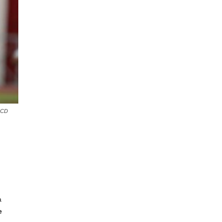
s CD
a
e