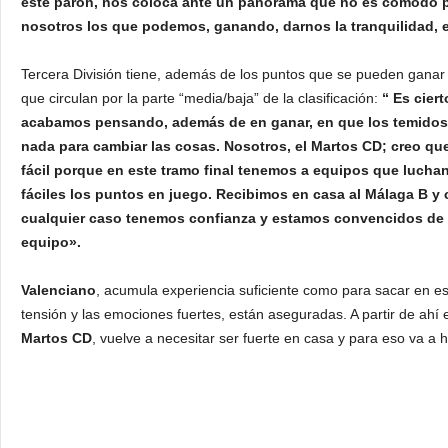
este parón, nos coloca ante un panorama que no es cómodo por
nosotros los que podemos, ganando, darnos la tranquilidad, 
Tercera División tiene, además de los puntos que se pueden ganar 
que circulan por la parte “media/baja” de la clasificación:
“ Es cier
acabamos pensando, además de en ganar, en que los temidos
nada para cambiar las cosas. Nosotros, el Martos CD; creo que
fácil porque en este tramo final tenemos a equipos que lucha
fáciles los puntos en juego. Recibimos en casa al Málaga B y c
cualquier caso tenemos confianza y estamos convencidos de p
equipo».
Valenciano
, acumula experiencia suficiente como para sacar en est
tensión y las emociones fuertes, están aseguradas. A partir de ahí
Martos CD
, vuelve a necesitar ser fuerte en casa y para eso va a ha