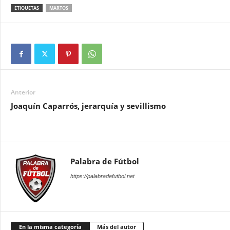
ETIQUETAS
MARTOS
Anterior
Joaquín Caparrós, jerarquía y sevillismo
Palabra de Fútbol
https://palabradefutbol.net
En la misma categoría
Más del autor