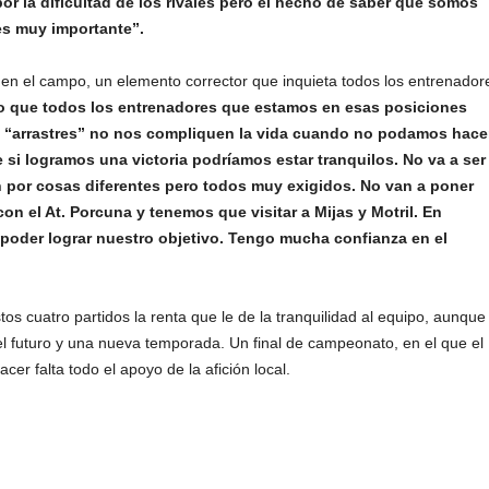
 la dificultad de los rivales pero el hecho de saber que somos
es muy importante”.
en el campo, un elemento corrector que inquieta todos los entrenador
to que todos los entrenadores que estamos en esas posiciones
 “arrastres” no nos compliquen la vida cuando no podamos hace
 si logramos una victoria podríamos estar tranquilos. No va a ser
n por cosas diferentes pero todos muy exigidos. No van a poner
on el At. Porcuna y tenemos que visitar a Mijas y Motril. En
oder lograr nuestro objetivo. Tengo mucha confianza en el
os cuatro partidos la renta que le de la tranquilidad al equipo, aunque 
 el futuro y una nueva temporada. Un final de campeonato, en el que el
cer falta todo el apoyo de la afición local.