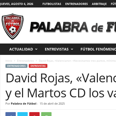
JUEVES, AGOSTO 6, 2026
FUTBOLISTAS
ENTRENADORES
ARBITRAJE
FÚT
P
a
l
a
ACTUALIDAD
ENTREVISTAS
FÚTBOL FENÓMENO
b
r
a
Inicio
Entrenadores
David Rojas, «Valenciano»: «Necesitamos tres puntos, mínimo, 
d
ENTRENADORES
ENTREVISTAS
David Rojas, «Valen
e
F
ú
y el Martos CD los v
t
b
o
Por
Palabra de Fútbol
-
15 de abril de 2025
l
|
D