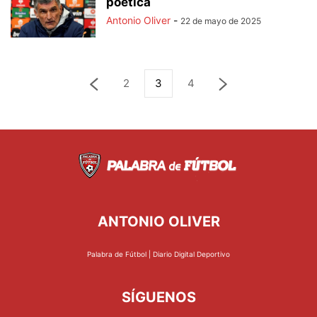
poética
Antonio Oliver
-
22 de mayo de 2025
2
3
4
ANTONIO OLIVER
Palabra de Fútbol | Diario Digital Deportivo
SÍGUENOS