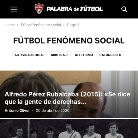
Home
Fútbol fenómeno social
Page 3
FÚTBOL FENÓMENO SOCIAL
ACTIVIDAD SOCIAL
ARBITRAJE
ATLETISMO
BALONCESTO
DESTACADOS
DIRECCIÓN DEPORTIVA
ENTRENADORAS
ENTRENADORES
ENTREVISTAS
FÚTBOL BASE
FÚTBOL FENÓMENO SOCIAL
FÚTBOL SALA
FUTBOLISTAS
MOTOR
OPINIÓN
POLIDEPORTIVO
PREMIOS PALABRA DE FÚTBOL
Alfredo Pérez Rubalcaba (2015): «Se dice
SIN CATEGORÍA
que la gente de derechas...
Antonio Oliver
-
30 de abril de 2026