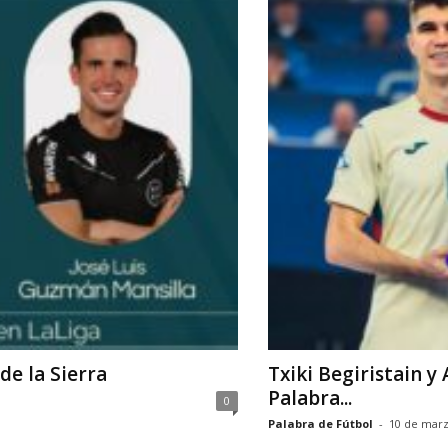
de la Sierra
Txiki Begiristain 
Palabra...
0
Palabra de Fútbol
-
10 de marz