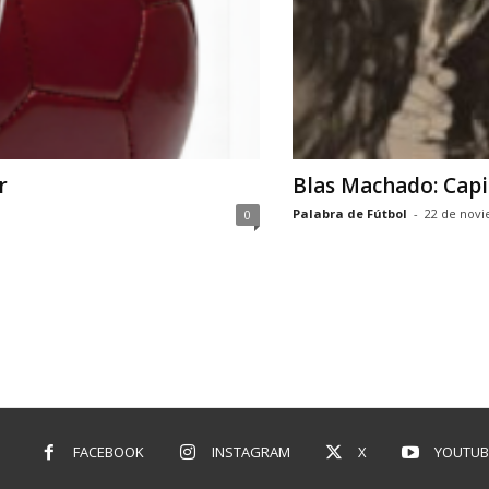
r
Blas Machado: Capi
Palabra de Fútbol
-
22 de novi
0
FACEBOOK
INSTAGRAM
X
YOUTUB