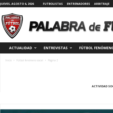
JUEVES, AGOSTO 6, 2026
FUTBOLISTAS
ENTRENADORES
ARBITRAJE
P
a
l
a
ACTUALIDAD
ENTREVISTAS
FÚTBOL FENÓMENO
b
r
a
Inicio
Fútbol fenómeno social
Página 2
d
e
F
ú
t
ACTIVIDAD SO
b
o
l
|
D