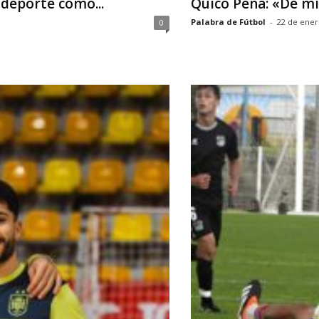
 deporte como...
Quico Peña: «De mi
Palabra de Fútbol
-
22 de ener
0