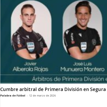
i
a
r
i
o
D
i
g
i
t
a
l
D
e
p
o
r
Cumbre arbitral de Primera División en Segura 
t
i
Palabra de Fútbol
-
12 de marzo de 2026
v
o