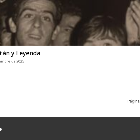
tán y Leyenda
embre de 2025
Página
E