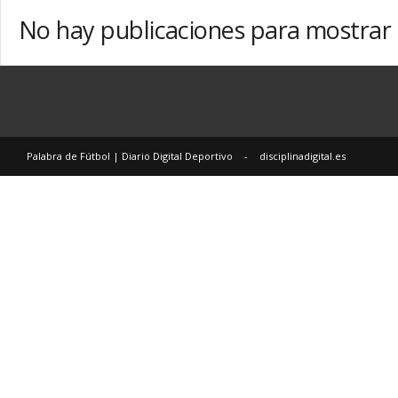
i
No hay publicaciones para mostrar
a
r
i
o
D
i
g
Palabra de Fútbol | Diario Digital Deportivo
-
disciplinadigital.es
i
t
a
l
D
e
p
o
r
t
i
v
o