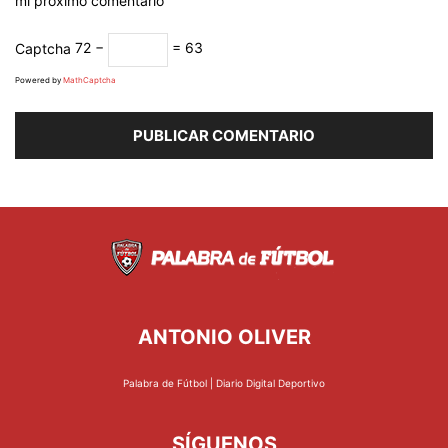
mi próximo comentario
Captcha
72 −
= 63
Powered by
MathCaptcha
ANTONIO OLIVER
Palabra de Fútbol | Diario Digital Deportivo
SÍGUENOS