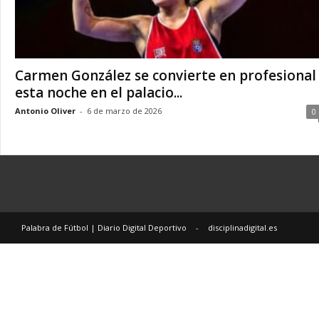
i
a
r
i
Carmen González se convierte en profesional
o
D
esta noche en el palacio...
i
Antonio Oliver
-
6 de marzo de 2026
0
g
i
t
a
l
D
e
p
Palabra de Fútbol | Diario Digital Deportivo
-
disciplinadigital.es
o
r
t
i
v
o