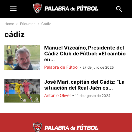
Home
Etiquetas
Cádiz
cádiz
Manuel Vizcaíno, Presidente del
Cádiz Club de Fútbol: «El cambio
en...
Palabra de Fútbol
-
27 de julio de 2025
José Mari, capitán del Cádiz: “La
situación del Real Jaén es...
Antonio Oliver
-
11 de agosto de 2024