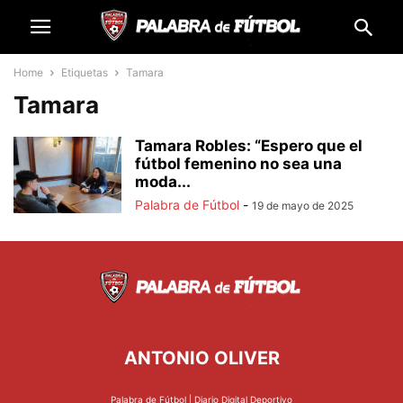
Home
Etiquetas
Tamara
Tamara
Tamara Robles: “Espero que el
fútbol femenino no sea una
moda...
Palabra de Fútbol
-
19 de mayo de 2025
ANTONIO OLIVER
Palabra de Fútbol | Diario Digital Deportivo