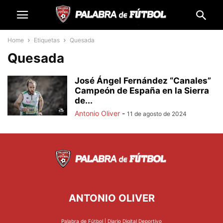
Home
Etiquetas
Quesada
Quesada
José Ángel Fernández “Canales”
Campeón de España en la Sierra
de...
Antonio Oliver
-
11 de agosto de 2024
ANTONIO OLIVER
Palabra de Fútbol | Diario Digital Deportivo