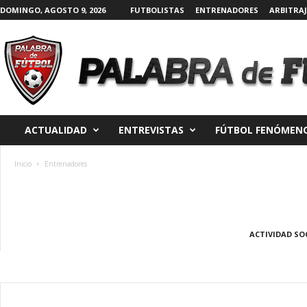
DOMINGO, AGOSTO 9, 2026
FUTBOLISTAS
ENTRENADORES
ARBITRAJ
P
a
l
a
ACTUALIDAD
ENTREVISTAS
FÚTBOL FENÓMENO
b
r
a
Inicio
Entrenadores
d
e
F
ú
t
ACTIVIDAD SO
b
o
l
|
D