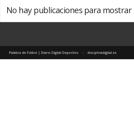
i
No hay publicaciones para mostrar
a
r
i
o
D
i
g
Palabra de Fútbol | Diario Digital Deportivo
-
disciplinadigital.es
i
t
a
l
D
e
p
o
r
t
i
v
o