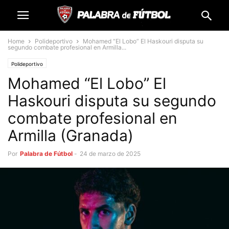
Home
Polideportivo
Mohamed “El Lobo” El Haskouri disputa su
segundo combate profesional en Armilla...
Polideportivo
Mohamed “El Lobo” El
Haskouri disputa su segundo
combate profesional en
Armilla (Granada)
Por
Palabra de Fútbol
-
24 de marzo de 2025